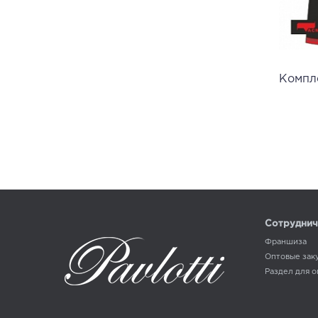
Компл
Сотруднич
Франшиза
Оптовые зак
Раздел для 