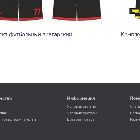
ект футбольный вратарский
Компле
ество
Информация
Пом
Условия оплаты
Стат
упки
Условия доставки
Вопр
оптовых покупателей
Возврат товара
Разме