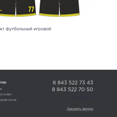
кт футбольный игровой
8 843 522 73 43
ощь
8 843 522 70 50
ьи
ос-ответ
pvl@pavlotti.ru
рная сетка
Заказать звонок