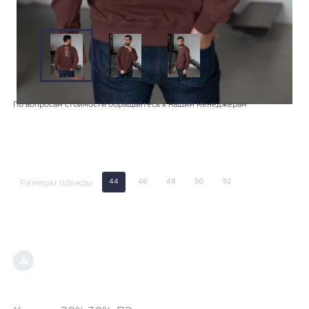
По вопросам стоимости обращайтесь к нашим менеджерам
44
46
48
50
52
Размеры одежды